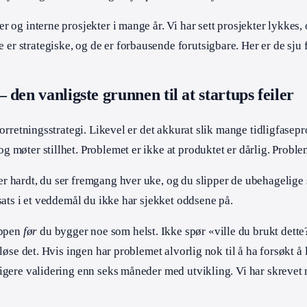
 og interne prosjekter i mange år. Vi har sett prosjekter lykkes, 
r strategiske, og de er forbausende forutsigbare. Her er de sju f
den vanligste grunnen til at startups feiler
forretningsstrategi. Likevel er det akkurat slik mange tidligfasep
g møter stillhet. Problemet er ikke at produktet er dårlig. Proble
er hardt, du ser fremgang hver uke, og du slipper de ubehagelig
nsats i et veddemål du ikke har sjekket oddsene på.
uppen
før
du bygger noe som helst. Ikke spør «ville du brukt dette?
 løse det. Hvis ingen har problemet alvorlig nok til å ha forsøkt 
lligere validering enn seks måneder med utvikling. Vi har skreve