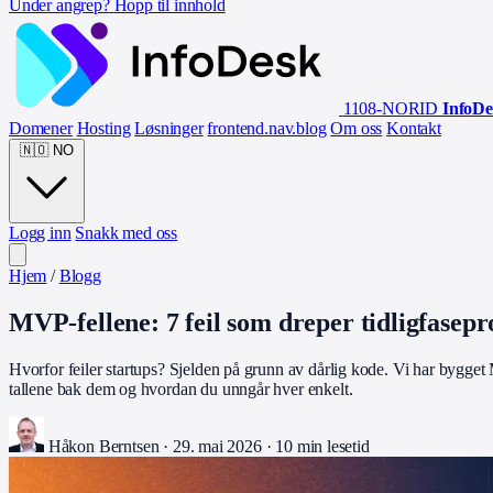
Under angrep?
Hopp til innhold
1108-NORID
InfoDe
Domener
Hosting
Løsninger
frontend.nav.blog
Om oss
Kontakt
🇳🇴
NO
Logg inn
Snakk med oss
Hjem
/
Blogg
MVP-fellene: 7 feil som dreper tidligfasepr
Hvorfor feiler startups? Sjelden på grunn av dårlig kode. Vi har bygget
tallene bak dem og hvordan du unngår hver enkelt.
Håkon Berntsen
·
29. mai 2026
·
10 min lesetid