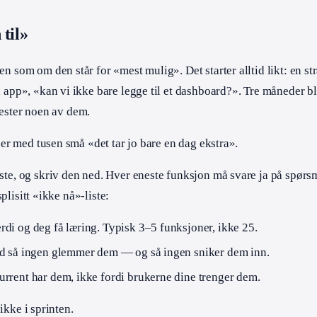
 til»
en som om den står for «mest mulig». Det starter alltid likt: en 
p», «kan vi ikke bare legge til et dashboard?». Tre måneder blir 
tester noen av dem.
er med tusen små «det tar jo bare en dag ekstra».
e, og skriv den ned. Hver eneste funksjon må svare ja på spørsmå
plisitt «ikke nå»-liste:
di og deg få læring. Typisk 3–5 funksjoner, ikke 25.
ed så ingen glemmer dem — og så ingen sniker dem inn.
rrent har dem, ikke fordi brukerne dine trenger dem.
ikke i sprinten.