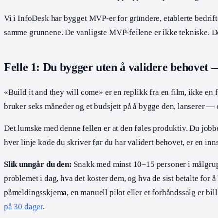
Vi i InfoDesk har bygget MVP-er for gründere, etablerte bedrifter
samme grunnene. De vanligste MVP-feilene er ikke tekniske. De e
Felle 1: Du bygger uten å validere behovet — 
«Build it and they will come» er en replikk fra en film, ikke en 
bruker seks måneder og et budsjett på å bygge den, lanserer — o
Det lumske med denne fellen er at den føles produktiv. Du jobb
hver linje kode du skriver før du har validert behovet, er en in
Slik unngår du den:
Snakk med minst 10–15 personer i målgr
problemet i dag, hva det koster dem, og hva de sist betalte for å
påmeldingsskjema, en manuell pilot eller et forhåndssalg er bi
på 30 dager
.