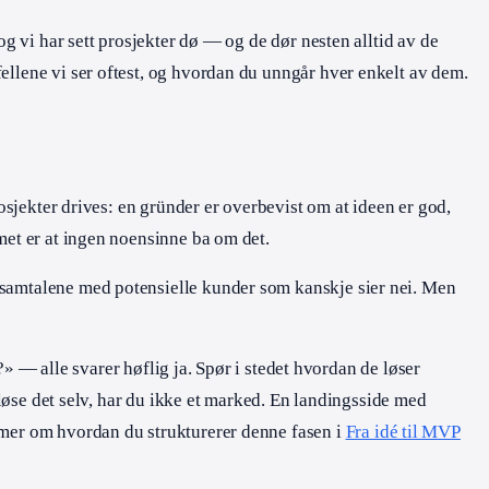
og vi har sett prosjekter dø — og de dør nesten alltid av de
ellene vi ser oftest, og hvordan du unngår hver enkelt av dem.
rosjekter drives: en gründer er overbevist om at ideen er god,
met er at ingen noensinne ba om det.
e samtalene med potensielle kunder som kanskje sier nei. Men
» — alle svarer høflig ja. Spør i stedet hvordan de løser
å løse det selv, har du ikke et marked. En landingsside med
t mer om hvordan du strukturerer denne fasen i
Fra idé til MVP