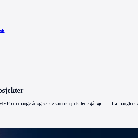
sk
osjekter
 MVP-er i mange år og ser de samme sju fellene gå igjen — fra manglende v