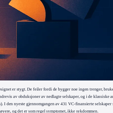
esignet er stygt. De feiler fordi de bygger noe ingen trenger, bruke
drevis av obduksjoner av nedlagte selskaper, og i de klassiske 
). I den nyeste gjennomgangen av 431 VC-finansierte selskaper s
 høyere, og det er som regel symptomet, ikke sykdommen.