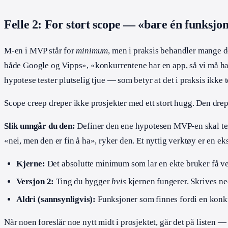
Felle 2: For stort scope — «bare én funksjon
M-en i MVP står for
minimum
, men i praksis behandler mange d
både Google og Vipps», «konkurrentene har en app, så vi må ha ap
hypotese tester plutselig tjue — som betyr at det i praksis ikke 
Scope creep dreper ikke prosjekter med ett stort hugg. Den drep
Slik unngår du den:
Definer den ene hypotesen MVP-en skal test
«nei, men den er fin å ha», ryker den. Et nyttig verktøy er en eks
Kjerne:
Det absolutte minimum som lar en ekte bruker få ver
Versjon 2:
Ting du bygger
hvis
kjernen fungerer. Skrives n
Aldri (sannsynligvis):
Funksjoner som finnes fordi en konku
Når noen foreslår noe nytt midt i prosjektet, går det på listen — 